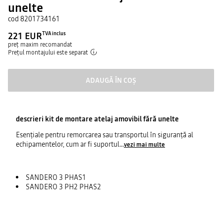
unelte
cod
8201734161
221 EUR
TVA inclus
preț maxim recomandat
Prețul montajului este separat
ADAUGĂ ÎN COȘ
descrieri
kit de montare atelaj amovibil fără unelte
Esenţiale pentru remorcarea sau transportul în siguranţă al
echipamentelor, cum ar fi suportul
...
vezi mai multe
SANDERO 3 PHAS1
SANDERO 3 PH2 PHAS2