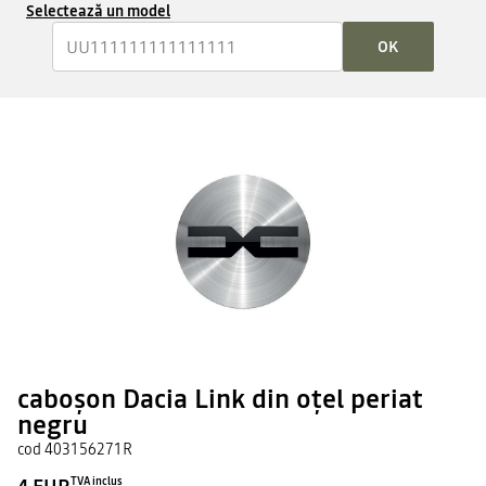
Selectează un model
OK
caboşon Dacia Link din oţel periat
negru
cod
403156271R
TVA inclus