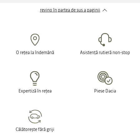
revino în partea de sus a paginii
O rețea la îndemână
Asistență rutieră non-stop
Expertiză în rețea
Piese Dacia
Călătorește fără griji