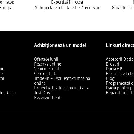
non-stop
Expertiză în rețea
 Europa
Soluții clare adaptate fiecărei nevoi
Garanție la 
Achiziționează un model
Linkuri direc
Ofertele lunii
Accesorii Dacia
Rezervă online
Broșuri
ine
Vehicule rulate
Dacia GPL
de
Cere o ofertă
Electric de la D
chi
Trade-in – Evaluează-ți mașina
Blog
online
Programează o v
Proiect achiziție vehicul Dacia
Dacia pentru pe
el Dacia
Test Drive
Reparatori auto
Recenzii clienți