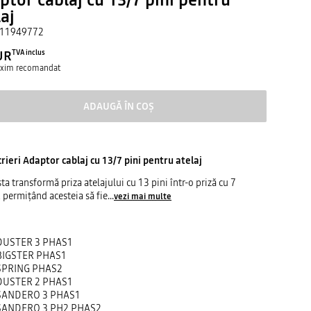
aj
11949772
UR
TVA inclus
axim recomandat
ADAUGĂ ÎN COȘ
rieri
Adaptor cablaj cu 13/7 pini pentru atelaj
ta transformă priza atelajului cu 13 pini într-o priză cu 7
, permiţând acesteia să fie
...
vezi mai multe
DUSTER 3 PHAS1
BIGSTER PHAS1
SPRING PHAS2
DUSTER 2 PHAS1
SANDERO 3 PHAS1
SANDERO 3 PH2 PHAS2