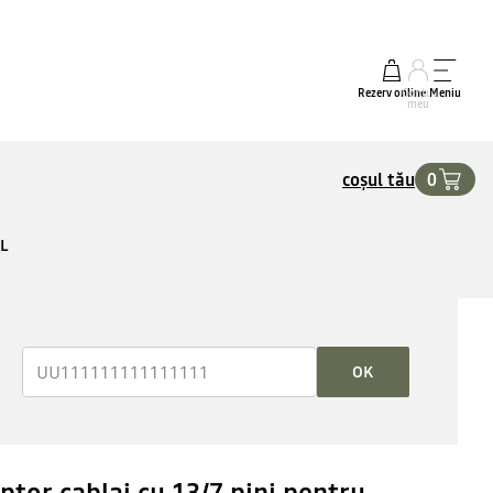
Rezerv online
Contul
Meniu
meu
coșul tău
0
IL
OK
ptor cablaj cu 13/7 pini pentru