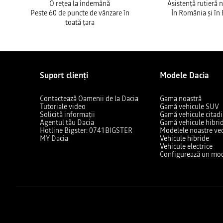
O rețea la îndemână
Asistență rutieră 
Peste 60 de puncte de vânzare în
În România și în
toată țara
Suport clienți
Modele Dacia
Contactează Oamenii de la Dacia
Gama noastră
Tutoriale video
Gamă vehicule SUV
Solicită informații
Gamă vehicule citad
Agentul tău Dacia
Gamă vehicule hibri
Hotline Bigster: 0741BIGSTER
Modelele noastre ve
MY Dacia
Vehicule hibride
Vehicule electrice
Configurează un mod