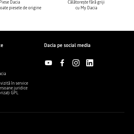
Piese Dacia
Călătorește fără griji
toate piesele de origine
cu My Dacia
te
Dacia pe social media
acia
izită în service
rsoane juridice
rizați GPL