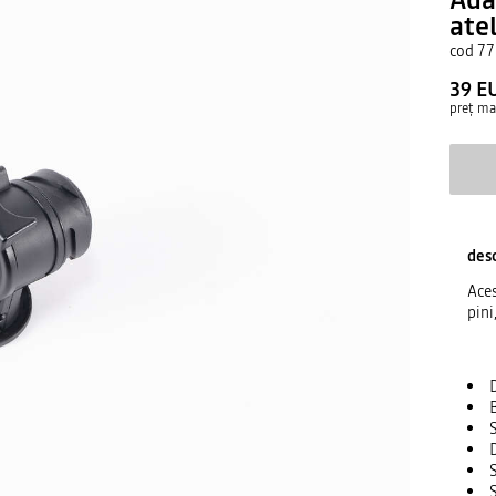
atel
cod
77
39 E
preț m
desc
Aces
pini