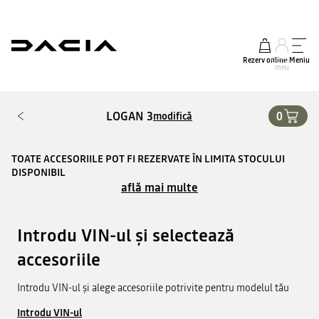
Rezerv online
Contul
Meniu
meu
LOGAN 3
0
modifică
TOATE ACCESORIILE POT FI REZERVATE ÎN LIMITA STOCULUI
DISPONIBIL
află mai multe
Introdu VIN-ul și selectează
accesoriile
Introdu VIN-ul și alege accesoriile potrivite pentru modelul tău
Introdu VIN-ul