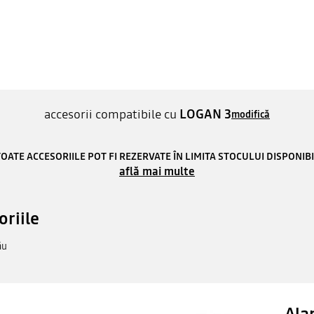
accesorii compatibile cu
LOGAN 3
modifică
OATE ACCESORIILE POT FI REZERVATE ÎN LIMITA STOCULUI DISPONIB
află mai multe
oriile
ău
Ala