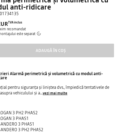
ul anti-ridicare
01734135
EUR
TVA inclus
axim recomandat
montajului este separat
ADAUGĂ ÎN COȘ
rieri
Alarmă perimetrică şi volumetrică cu modul anti-
care
ţial pentru siguranţa şi liniştea dvs., împiedică tentativele de
 asupra vehiculului şi a
...
vezi mai multe
LOGAN 3 PH2 PHAS2
LOGAN 3 PHAS1
SANDERO 3 PHAS1
SANDERO 3 PH2 PHAS2