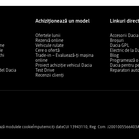
Achiziționează un model
Linkuri direc
Ofertele lunii
Accesorii Dacia
Rezervă online
Broșuri
ine
Vehicule rulate
Dacia GPL
de
Cere o ofertă
Electric de la D
chi
Trade-in – Evaluează-ți mașina
Blog
online
Programează o v
Proiect achiziție vehicul Dacia
Dacia pentru pe
el Dacia
Test Drive
Reparatori auto
Recenzii clienți
ază modulele cookie
Împuterniciți date
CUI 13943110, Reg. Com. J2001005566403
A