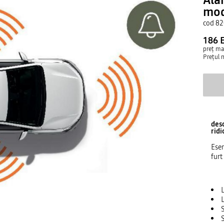
mod
cod
82
186 
preț m
Prețul 
desc
ridi
Esen
furt