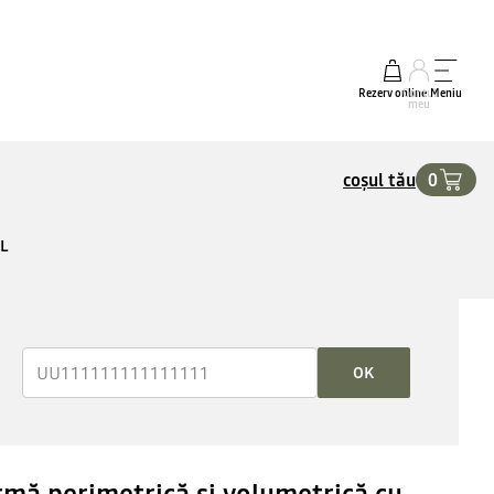
Rezerv online
Contul
Meniu
meu
coșul tău
0
IL
OK
rmă perimetrică şi volumetrică cu