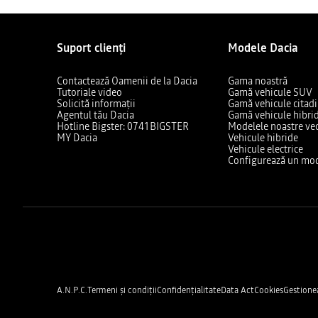
Suport clienți
Modele Dacia
Contactează Oamenii de la Dacia
Gama noastră
Tutoriale video
Gamă vehicule SUV
Solicită informații
Gamă vehicule citad
Agentul tău Dacia
Gamă vehicule hibri
Hotline Bigster: 0741BIGSTER
Modelele noastre ve
MY Dacia
Vehicule hibride
Vehicule electrice
Configurează un mod
A.N.P.C.
Termeni și condiții
Confidențialitate
Data Act
Cookies
Gestione