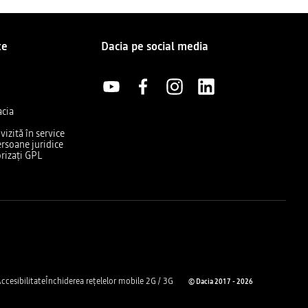
te
Dacia pe social media
acia
izită în service
rsoane juridice
rizați GPL
ccesibilitate
Închiderea rețelelor mobile 2G / 3G
© Dacia 2017 - 2026