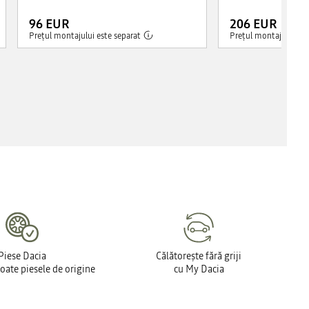
96 EUR
206 EUR
Prețul montajului este separat
Prețul montajului est
Piese Dacia
Călătorește fără griji
toate piesele de origine
cu My Dacia