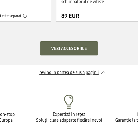
schimbătorul de viteze
89 EUR
 este separat
VEZI ACCESORIILE
revino în partea de sus a paginii
non-stop
Expertiză în rețea
 Europa
Soluții clare adaptate fiecărei nevoi
Garanție la 