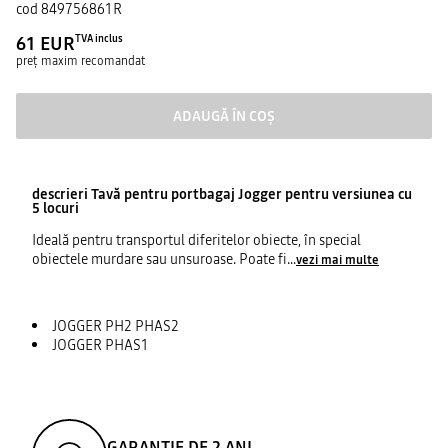
cod
849756861R
61 EUR
TVA inclus
preț maxim recomandat
ADAUGĂ ÎN COȘ
descrieri
Tavă pentru portbagaj Jogger pentru versiunea cu
5 locuri
Ideală pentru transportul diferitelor obiecte, în special
obiectele murdare sau unsuroase. Poate fi
...
vezi mai multe
JOGGER PH2 PHAS2
JOGGER PHAS1
GARANȚIE DE 2 ANI