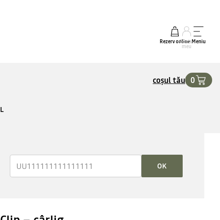
Rezerv online
Contul
Meniu
meu
coșul tău
0
IL
OK
Clip – cârlig