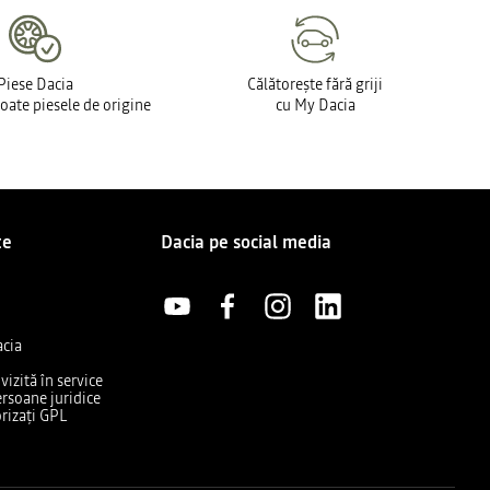
Piese Dacia
Călătorește fără griji
toate piesele de origine
cu My Dacia
te
Dacia pe social media
acia
izită în service
rsoane juridice
rizați GPL