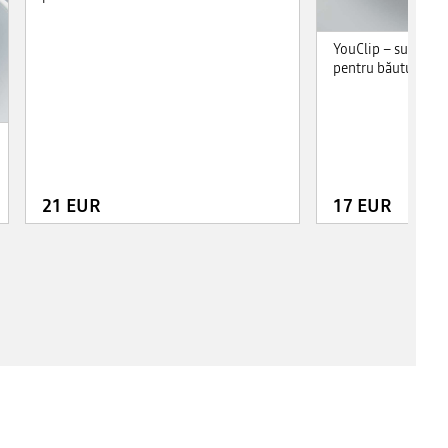
YouClip – suport m
pentru băuturi
21 EUR
17 EUR