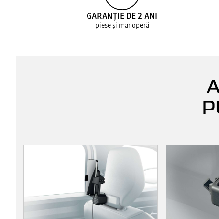
GARANȚIE DE 2 ANI
piese și manoperă
A
P