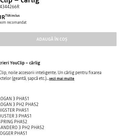
4344266R
UR
TVA inclus
axim recomandat
ADAUGĂ ÎN COȘ
rieri
YouClip – cârlig
lip, noile accesorii inteligente. Un cârlig pentru fixarea
ctelor (geantă, şapcă etc.)
...
vezi mai multe
LOGAN 3 PHAS1
LOGAN 3 PH2 PHAS2
BIGSTER PHAS1
DUSTER 3 PHAS1
SPRING PHAS2
SANDERO 3 PH2 PHAS2
JOGGER PHAS1