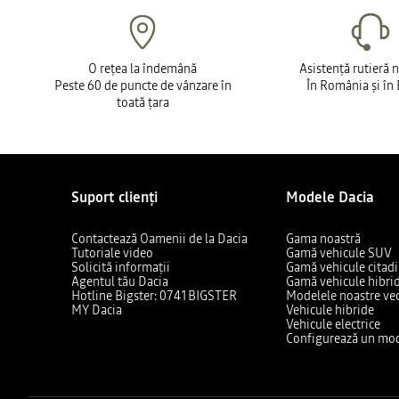
O rețea la îndemână
Asistență rutieră 
Peste 60 de puncte de vânzare în
În România și în
toată țara
Suport clienți
Modele Dacia
Contactează Oamenii de la Dacia
Gama noastră
Tutoriale video
Gamă vehicule SUV
Solicită informații
Gamă vehicule citad
Agentul tău Dacia
Gamă vehicule hibri
Hotline Bigster: 0741BIGSTER
Modelele noastre ve
MY Dacia
Vehicule hibride
Vehicule electrice
Configurează un mod