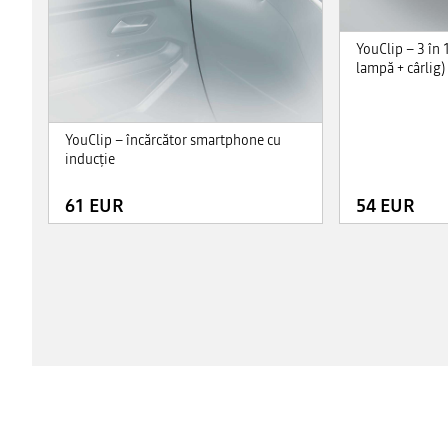
YouClip – 3 în 
lampă + cârlig)
YouClip – încărcător smartphone cu
inducţie
61 EUR
54 EUR