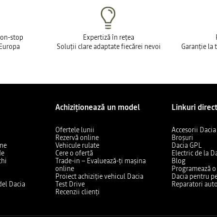
non-stop
Expertiză în rețea
 Europa
Soluții clare adaptate fiecărei nevoi
Garanție la 
Achiziționează un model
Linkuri direc
Ofertele lunii
Accesorii Dacia
Rezervă online
Broșuri
ine
Vehicule rulate
Dacia GPL
de
Cere o ofertă
Electric de la D
chi
Trade-in – Evaluează-ți mașina
Blog
online
Programează o v
Proiect achiziție vehicul Dacia
Dacia pentru pe
el Dacia
Test Drive
Reparatori auto
Recenzii clienți