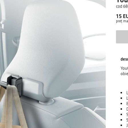
cod
68
15 E
preț m
desc
YouC
obie