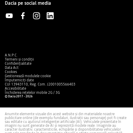
Dacia pe social media
A.N.P.C.
Termeni și condiții
Confidențialitate
Data Act
Cookies
Gestionează modulele cookie
Împuterniciți date
CUI 13943110, Reg. Com. J2001005566403
Accesibilitate
Închiderea rețelelor mobile 2G / 3G
© Dacia 2017 - 2026
Anumite elemente vizuale din acest website și din materialele noastre
publicitare online (de exemplu fundaluri, ilustrații sau personaje) pot fi create
sau editate cu ajutorul inteligenței artificiale (AI). Vehiculele prezentate în
imagini nu sunt generate de AI și reprezintă modele reale. Imaginile au
caracter ilustrativ; caracteristicile, echipările și disponibilitatea vehiculelor