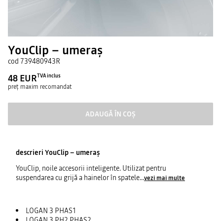
YouClip – umeraş
cod
739480943R
48 EUR
TVA inclus
preț maxim recomandat
ADAUGĂ ÎN COȘ
descrieri
YouClip – umeraş
YouClip, noile accesorii inteligente. Utilizat pentru
suspendarea cu grijă a hainelor în spatele
...
vezi mai multe
LOGAN 3 PHAS1
LOGAN 3 PH2 PHAS2