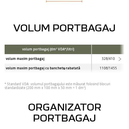
VOLUM PORTBAGAJ
volum portbagaj (dm
VDA*/litri)
3
volum maxim portbagaj
328/410
volum maxim portbagaj cu bancheta rabatată
1108/1455
* Standard VDA: volumul portbagajului este măsurat folosind blocuri
standardizate (200 mm x 100 mm x 50 mm = 1 dm
)
3
ORGANIZATOR
PORTBAGAJ