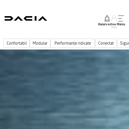
Rezerv online
Contul
Meniu
meu
Confortabil
Modular
Performanțe ridicate
Conectat
Sigu