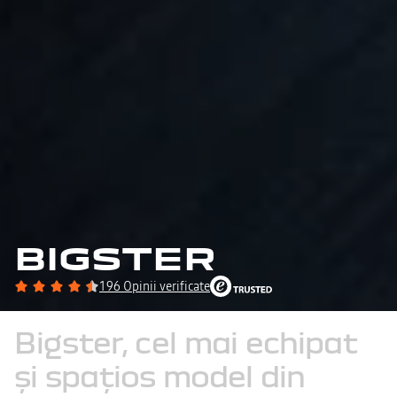
BIGSTER
196 Opinii verificate
Bigster,
cel
mai
echipat
și
spațios
model
din