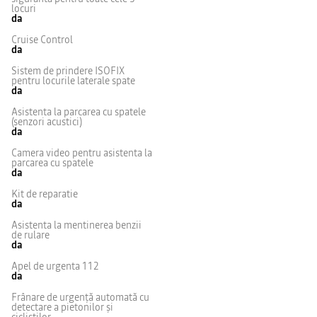
locuri
da
Cruise Control
da
Sistem de prindere ISOFIX
pentru locurile laterale spate
da
Asistenta la parcarea cu spatele
(senzori acustici)
da
Camera video pentru asistenta la
parcarea cu spatele
da
Kit de reparatie
da
Asistenta la mentinerea benzii
de rulare
da
Apel de urgenta 112
da
Frânare de urgență automată cu
detectare a pietonilor și