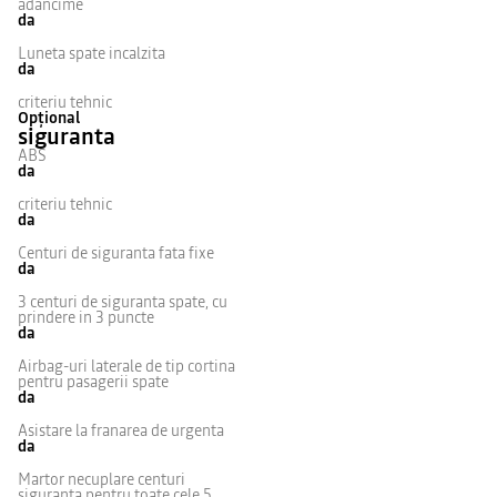
adancime
da
Luneta spate incalzita
da
criteriu tehnic
Opțional
siguranta
ABS
da
criteriu tehnic
da
Centuri de siguranta fata fixe
da
3 centuri de siguranta spate, cu
prindere in 3 puncte
da
Airbag-uri laterale de tip cortina
pentru pasagerii spate
da
Asistare la franarea de urgenta
da
Martor necuplare centuri
siguranta pentru toate cele 5