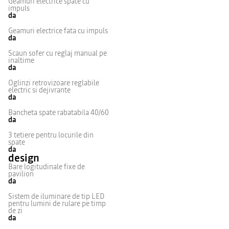
Geamuri electrice spate cu
impuls
da
Geamuri electrice fata cu impuls
da
Scaun sofer cu reglaj manual pe
inaltime
da
Oglinzi retrovizoare reglabile
electric si dejivrante
da
Bancheta spate rabatabila 40/60
da
3 tetiere pentru locurile din
spate
da
design
Bare logitudinale fixe de
pavilion
da
Sistem de iluminare de tip LED
pentru lumini de rulare pe timp
de zi
da