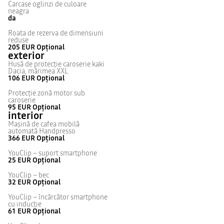
Carcase oglinzi de culoare
neagra
da
Roata de rezerva de dimensiuni
reduse
205 EUR
Opțional
exterior
Husă de protecţie caroserie kaki
Dacia, mărimea XXL
106 EUR
Opțional
Protecţie zonă motor sub
caroserie
95 EUR
Opțional
interior
Maşină de cafea mobilă
automată Handpresso
366 EUR
Opțional
YouClip – suport smartphone
25 EUR
Opțional
YouClip – bec
32 EUR
Opțional
YouClip – încărcător smartphone
cu inducţie
61 EUR
Opțional