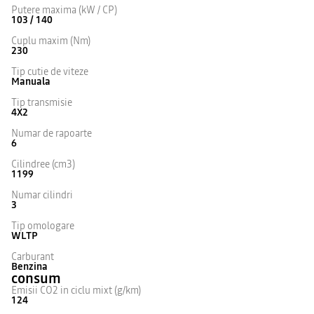
Putere maxima (kW / CP)
103 / 140
Cuplu maxim (Nm)
230
Tip cutie de viteze
Manuala
Tip transmisie
4X2
Numar de rapoarte
6
Cilindree (cm3)
1199
Numar cilindri
3
Tip omologare
WLTP
Carburant
Benzina
consum
Emisii CO2 in ciclu mixt (g/km)
124