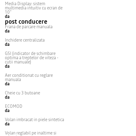
Media Display: sistem
multimedia intuitiv cu ecran de
10”
da
post conducere
Frana de parcare manuala
da
Inchidere centralizata
da
GSI (indicator de schimbare
optima a treptelor de viteza -
cutii manuale)
da
Aer conditionat cu reglare
manuala
da
Cheie cu 3 butoane
da
ECOMOD
da
Volan imbracat in piele sintetica
da
Volan reglabil pe inaltime si