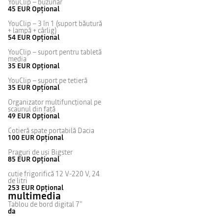
YouClip – buzunar
45 EUR
Opțional
YouClip – 3 în 1 (suport băutură
+ lampă + cârlig)
54 EUR
Opțional
YouClip – suport pentru tabletă
media
35 EUR
Opțional
YouClip – suport pe tetieră
35 EUR
Opțional
Organizator multifuncţional pe
scaunul din faţă
49 EUR
Opțional
Cotieră spate portabilă Dacia
100 EUR
Opțional
Praguri de uşi Bigster
85 EUR
Opțional
cutie frigorifică 12 V-220 V, 24
de litri
253 EUR
Opțional
multimedia
Tablou de bord digital 7"
da