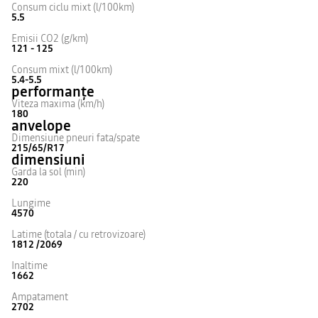
Consum ciclu mixt (l/100km)
5.5
Emisii CO2 (g/km)
121 - 125
Consum mixt (l/100km)
5.4-5.5
performanțe
Viteza maxima (km/h)
180
anvelope
Dimensiune pneuri fata/spate
215/65/R17
dimensiuni
Garda la sol (min)
220
Lungime
4570
Latime (totala / cu retrovizoare)
1812 /2069
Inaltime
1662
Ampatament
2702