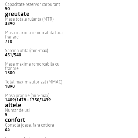
Capacitate rezervor carburant
50
greutate
Masa totala rulanta (MTR)
3390
Masa maxima remorcabila fara
franare
710
Sarcina utila (min-max)
451/540
Masa maxima remorcabila cu
franare
1500
Total maxim autorizat (MMAC)
1890
Masa proprie (min-max)
1409/1478 - 1350/1439
altele
Numar de usi
5
confort
Consola joasa, fara cotiera
da