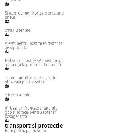
cicliștilor
da
Sistem de monitorizare presiune
pneuri
da
criteriu tehnic
da
Alerta pentru pastrarea distantei
de siguranta
da
Hill start assist (HSA) - sistem de
asistență la pornirea din rampă
da
sistem monitorizare nivel de
oboseala pentru sofer
da
criteriu tehnic
da
Airbag-uri frontale si laterale
(cap si torace) pentru sofer si
pasager fata
da
transport si protectie
Bare portbagaj pavilion