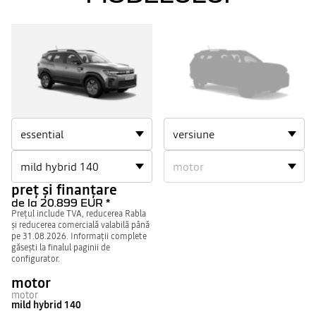
BIGSTER
BIGSTER
1
2
preț și finanțare
de la
20.899 EUR
*
Prețul include TVA, reducerea Rabla
și reducerea comercială valabilă până
pe 31.08.2026. Informații complete
găsești la finalul paginii de
configurator.
motor
motor
mild hybrid 140