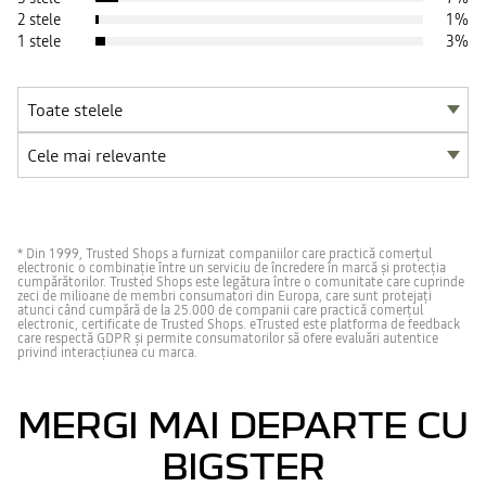
2 stele
1
%
1 stele
3
%
* Din 1999, Trusted Shops a furnizat companiilor care practică comerțul
electronic o combinație între un serviciu de încredere în marcă și protecția
cumpărătorilor. Trusted Shops este legătura între o comunitate care cuprinde
zeci de milioane de membri consumatori din Europa, care sunt protejați
atunci când cumpără de la 25.000 de companii care practică comerțul
electronic, certificate de Trusted Shops. eTrusted este platforma de feedback
care respectă GDPR și permite consumatorilor să ofere evaluări autentice
privind interacțiunea cu marca.
MERGI MAI DEPARTE CU
BIGSTER