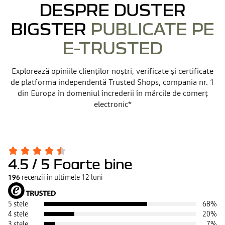
DESPRE DUSTER
BIGSTER
PUBLICATE PE
E-TRUSTED
Explorează opiniile clienților noștri, verificate și certificate
de platforma independentă Trusted Shops, compania nr. 1
din Europa în domeniul încrederii în mărcile de comerț
electronic*
4.5
/ 5
Foarte bine
196
recenzii în ultimele 12 luni
5 stele
68
%
4 stele
20
%
3 stele
7
%