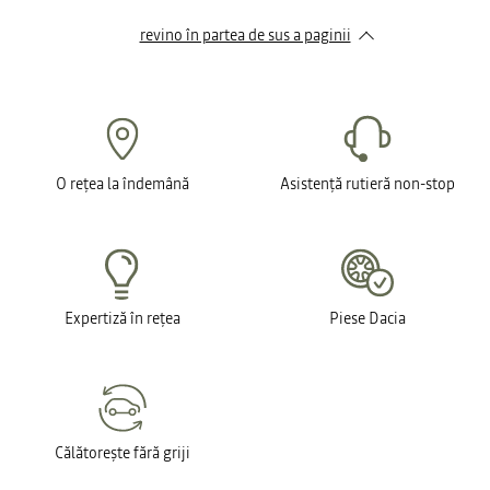
revino în partea de sus a paginii
O rețea la îndemână
Asistență rutieră non-stop
Expertiză în rețea
Piese Dacia
Călătorește fără griji