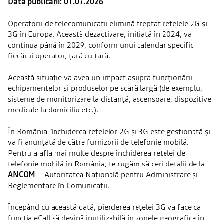
Data publicării: 01.07.2026
Operatorii de telecomunicații elimină treptat rețelele 2G și
3G în Europa. Această dezactivare, inițiată în 2024, va
continua până în 2029, conform unui calendar specific
fiecărui operator, țară cu țară.
Această situație va avea un impact asupra funcționării
echipamentelor și produselor pe scară largă (de exemplu,
sisteme de monitorizare la distanță, ascensoare, dispozitive
medicale la domiciliu etc.).
În România, închiderea rețelelor 2G și 3G este gestionată și
va fi anunțată de către furnizorii de telefonie mobilă.
Pentru a afla mai multe despre închiderea rețelei de
telefonie mobilă în România, te rugăm să ceri detalii de la
ANCOM
– Autoritatea Națională pentru Administrare și
Reglementare în Comunicații.
Începând cu această dată, pierderea rețelei 3G va face ca
funcția eCall să devină inutilizabilă în zonele geografice în