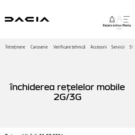
Rezerv online
Contul
Meniu
meu
Întreținere
Caroserie
Verificare tehnică
Accesorii
Servicii
Sfa
închiderea rețelelor mobile
2G/3G