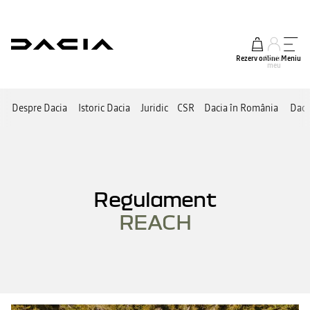
Rezerv online
Contul
Meniu
meu
Despre Dacia
Istoric Dacia
Juridic
CSR
Dacia în România
Daci
Regulament
REACH