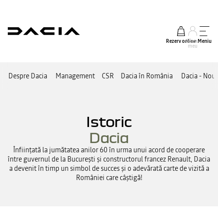
Rezerv online
Contul
Meniu
meu
Despre Dacia
Management
CSR
Dacia în România
Dacia - Nout
Istoric
Dacia
Înființată la jumătatea anilor 60 în urma unui acord de cooperare
între guvernul de la București și constructorul francez Renault, Dacia
a devenit în timp un simbol de succes și o adevărată carte de vizită a
României care câștigă!