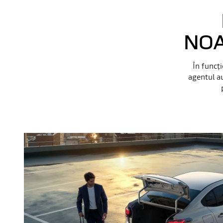
NOA
În funcţi
agentul au