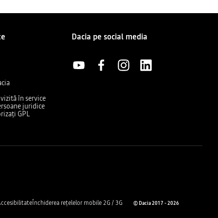
te
Dacia pe social media
acia
izită în service
rsoane juridice
rizați GPL
ccesibilitate
Închiderea rețelelor mobile 2G / 3G
© Dacia 2017 - 2026