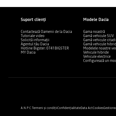
Suport clienți
Modele Dacia
Contactează Oamenii de la Dacia
Gama noastră
Tutoriale video
Gamă vehicule SUV
Solicită informații
Gamă vehicule citad
Agentul tău Dacia
Gamă vehicule hibri
Hotline Bigster: 0741BIGSTER
Modelele noastre ve
MY Dacia
Vehicule hibride
Vehicule electrice
Configurează un mod
A.N.P.C.
Termeni și condiții
Confidențialitate
Data Act
Cookies
Gestione