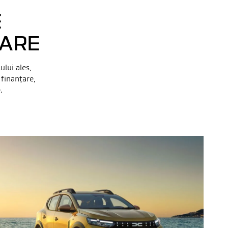
E
ȚARE
ului ales,
 finanţare,
.