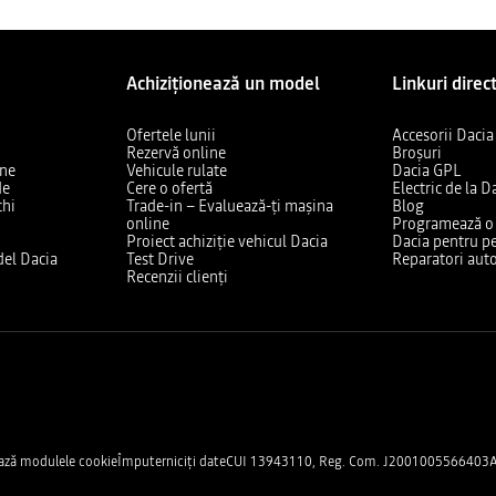
Achiziționează un model
Linkuri direc
Ofertele lunii
Accesorii Dacia
Rezervă online
Broșuri
ine
Vehicule rulate
Dacia GPL
de
Cere o ofertă
Electric de la D
chi
Trade-in – Evaluează-ți mașina
Blog
online
Programează o v
Proiect achiziție vehicul Dacia
Dacia pentru pe
el Dacia
Test Drive
Reparatori auto
Recenzii clienți
ază modulele cookie
Împuterniciți date
CUI 13943110, Reg. Com. J2001005566403
A