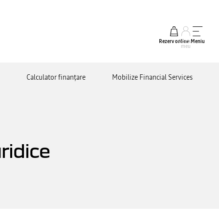
Rezerv online
Contul
Meniu
meu
Calculator finanțare
Mobilize Financial Services
ridice