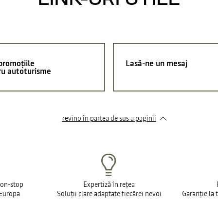
promoțiile
Lasă-ne un mesaj
ru autoturisme
revino în partea de sus a paginii
non-stop
Expertiză în rețea
 Europa
Soluții clare adaptate fiecărei nevoi
Garanție la 