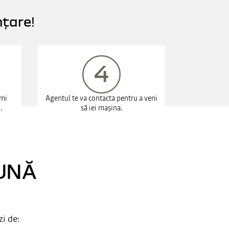
nțare!
imi
Agentul te va contacta pentru a veni
.
să iei mașina.
LUNĂ
zi de: