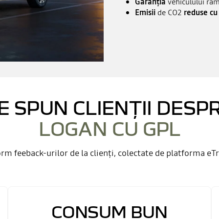
Garanția
vehiculului ră
Emisii
de CO2
reduse c
E SPUN CLIENȚII DESP
LOGAN CU GPL
rm feeback-urilor de la clienți, colectate de platforma eT
CONSUM BUN