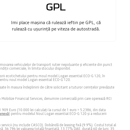
GPL
Imi place mașina că rulează ieftin pe GPL, că
rulează cu ușurință pe viteza de autostradă.
romovarea vehiculelor de transport rutier nepoluante şi eficiente din punct
ții comerciale, în limita stocului disponibil.
valorii ecotichetului pentru moul model Logan essential ECO-G 120, în
) pentru noul model Logan essential ECO-G 120.
te în masura îndeplinirii de către solicitant a tuturor cerințelor prevăzute
rin Mobilize Financial Services, denumire comercială prin care operează RCI
 909 Euro (10.000 lei calculați la cursul de 1 euro = 5.2386, din data
anexă
) pentru modelul Noul Logan essential ECO-G 120 și a reducerii
servicii (nu include CASCO). Dobândă de leasing fixă (9.9%). Costul total al
lună, 36 796 lei valoarea totală finanțată, 13.77% DAE, durată 60 de luni, 35