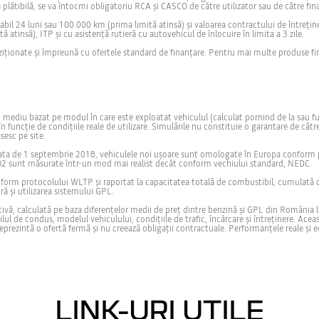
lă plătibilă, se va întocmi obligatoriu RCA și CASCO de către utilizator sau de către fi
abil 24 luni sau 100.000 km (prima limită atinsă) și valoarea contractului de întreține
ă atinsă), ITP și cu asistență rutieră cu autovehicul de înlocuire în limita a 3 zile.
iziționate și împreună cu ofertele standard de finanțare. Pentru mai multe produse fina
ediu bazat pe modul în care este exploatat vehiculul (calculat pornind de la sau furniz
în funcție de condițiile reale de utilizare. Simulările nu constituie o garantare de căt
esc pe site.
ta de 1 septembrie 2018, vehiculele noi ușoare sunt omologate în Europa conform pr
O2 sunt măsurate într-un mod mai realist decât conform vechiului standard, NEDC.
form protocolului WLTP și raportat la capacitatea totală de combustibil, cumulată di
ă și utilizarea sistemului GPL.
ivă, calculată pe baza diferențelor medii de preț dintre benzină și GPL din România 
ilul de condus, modelul vehiculului, condițiile de trafic, încărcare și întreținere. Ac
rezintă o ofertă fermă și nu creează obligații contractuale. Performanțele reale și eco
LINK-URI UTILE