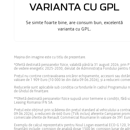
VARIANTA CU GPL
Se simte foarte bine, are consum bun, excelentă
varianta cu GPL.
Mașina din imagine este cu titlu de prezentare.
*Ofertă destinată persoanelor fizice, valabilă până la 31 august 2026, prin 
de vedere energetic 2025-2030, derulat de Administrația Fondului pentru Med
Prețul nu conține contravaloarea oricăror echipamente, accesorii sau dotări
valoare de 1 909 Euro (10 000 lei din data 09.06.2026), și a reducerii co
Reducerile sunt aplicabile sub condiția ca fondurile în cadrul Programului n
de Ghidul de finanțare.
**Ofertă destinată persoanelor fizice supusă unor termene si condiții, fără 
Leasing Romania IFN SA.
Prețul este obținut prin scăderea din prețul standard al vehiculului a contr
09.06.2026), a reducerii de 660 Euro (TVA inclus) aferente Campaniei promo
comerciale oferite de Renault Commercial Roumanie în valoare de 391 Euro
Exemplu de calcul reprezentativ pentru Noul Logan essential ECO-G 120, în v
finanțării include: comision de analiză dosar 1500 lei, comision lunar de adm