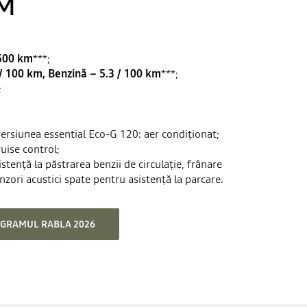
M
500 km
***;
/ 100 km, Benzină – 5.3 / 100 km
***;
;
ersiunea essential Eco-G 120: aer condiționat;
ruise control;
stență la păstrarea benzii de circulație, frânare
zori acustici spate pentru asistență la parcare.
OGRAMUL RABLA 2026