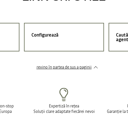
Configurează
Caută
agent
revino în partea de sus a paginii
non-stop
Expertiză în rețea
 Europa
Soluții clare adaptate fiecărei nevoi
Garanție la 