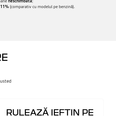
mâne
neschimbată
;
u 11%
(comparativ cu modelul pe benzină).
RE
rusted
RULEAZĂ IEFTIN PE