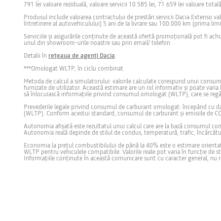
791 lei valoare reziduală, valoare servicii 10 585 lei, 71 659 lei valoare tota
Produsul include valoarea contractului de prestări servicii Dacia Extenso val
întretinere al autovehiculului) 5 ani de la livrare sau 100.000 km (prima limit
Serviciile și asigurările conținute de această ofertă promoțională pot fi ach
unul din showroom-urile noastre sau prin email/ telefon.
Detalii în
rețeaua de agenți Dacia
.
***Omologat WLTP, în ciclu combinat.
Metoda de calcul a simulatorului: valorile calculate corespund unui consum m
furnizate de utilizator. Această estimare are un rol informativ și poate varia 
să înlocuiască informațiile privind consumul omologat (WLTP), care se regăs
Prevederile legale privind consumul de carburant omologat: începând cu da
(WLTP). Conform acestui standard, consumul de carburant și emisiile de C
Autonomia afișată este rezultatul unui calcul care are la bază consumul con
Autonomia reală depinde de stilul de condus, temperatură, trafic, încărcătur
Economia la prețul combustibilului de până la 40% este o estimare orientat
WLTP pentru vehiculele compatibile. Valorile reale pot varia în funcție de st
Informațiile conținute în această comunicare sunt cu caracter general, nu rep