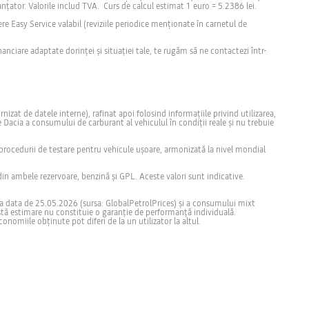
nanțator. Valorile includ TVA. Curs de calcul estimat 1 euro = 5.2386 lei.
re Easy Service valabil (reviziile periodice menționate în carnetul de
nciare adaptate dorinței și situației tale, te rugăm să ne contactezi într-
at de datele interne), rafinat apoi folosind informațiile privind utilizarea,
re Dacia a consumului de carburant al vehiculul în condiții reale și nu trebuie
ocedurii de testare pentru vehicule ușoare, armonizată la nivel mondial
n ambele rezervoare, benzină și GPL. Aceste valori sunt indicative.
la data de 25.05.2026 (sursa: GlobalPetrolPrices) și a consumului mixt
eastă estimare nu constituie o garanție de performanță individuală.
nomiile obținute pot diferi de la un utilizator la altul.