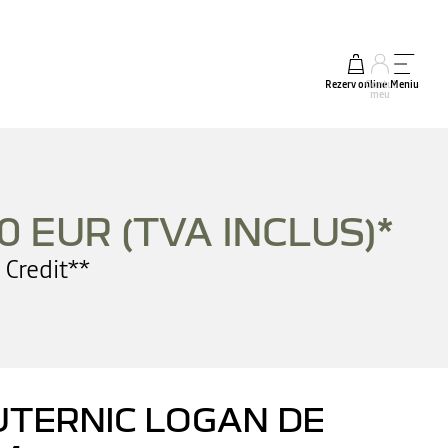
Rezerv online
Contul
Meniu
meu
50 EUR (TVA INCLUS)*
 Credit**
UTERNIC LOGAN DE