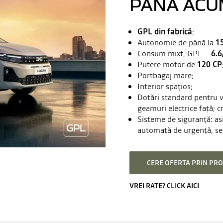
PÂNĂ ACU
GPL din fabrică
;
Autonomie de până la
1
Consum mixt, GPL –
6.6
Putere motor de
120 CP
Portbagaj mare;
Interior spațios;
Dotări standard pentru v
geamuri electrice față; c
Sisteme de siguranță: asi
automată de urgență, sen
CERE OFERTA PRIN PR
VREI RATE? CLICK AICI