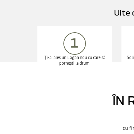
Uite 
Ți-ai ales un Logan nou cu care să
Soli
pornești la drum.
ÎN 
cu fi