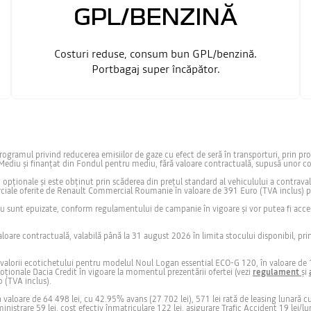
GPL/BENZINĂ
Costuri reduse, consum bun GPL/benzină.
Portbagaj super încăpător.
Programul privind reducerea emisiilor de gaze cu efect de seră în transporturi, prin p
iu și finanțat din Fondul pentru mediu, fără valoare contractuală, supusă unor condi
 opționale și este obținut prin scăderea din prețul standard al vehiculului a contra
merciale oferite de Renault Commercial Roumanie în valoare de 391 Euro (TVA inclus
u sunt epuizate, conform regulamentului de campanie în vigoare şi vor putea fi accesa
valoare contractuală, valabilă până la 31 august 2026 în limita stocului disponibil, p
avalorii ecotichetului pentru modelul Noul Logan essential ECO-G 120, în valoare de 1
ționale Dacia Credit în vigoare la momentul prezentării ofertei (vezi
regulament
și
 (TVA inclus).
aloare de 64 498 lei, cu 42.95% avans (27 702 lei), 571 lei rată de leasing lunară cu 
inistrare 59 lei, cost efectiv înmatriculare 122 lei, asigurare Trafic Accident 19 lei/