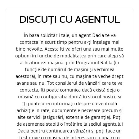
DISCUȚI CU AGENTUL
În baza solicitării tale, un agent Dacia te va
contacta în scurt timp pentru a-ți înțelege mai
bine nevoile. Acesta îți va oferi una sau mai multe
opțiuni în funcție de modalitatea prin care alegi să
achiziționezi mașina: prin Programul Rabla (în
funcție de numărul de mașini și vechimea
acestora), în rate sau nu, cu mașina ta veche drept
avans sau nu. Tot consilierul de vânzări care te va
contacta, îți poate comunica dacă există deja o
mașină cu configurația dorită în stocul nostru și
îți poate oferi informații despre o eventuală
achiziție în rate, documentele necesare precum și
alte servicii (asigurări, extensie de garanție). Poți
de asemenea stabili o întâlnire la sediul agentului
Dacia pentru continuarea vânzării și poți face un
test drive cu mașina de interes sau cu una cu o