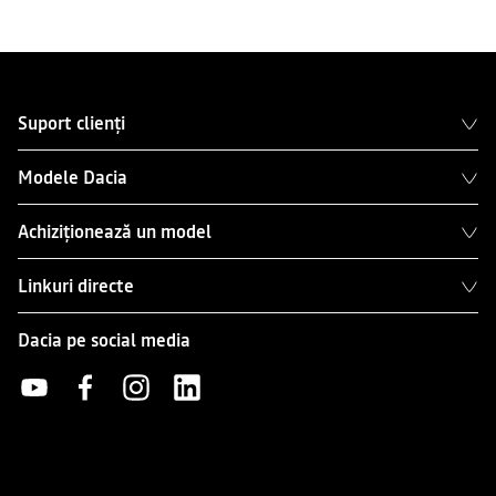
„Data Act”, accesibilă din subsolul site-ului mărcii.
8. O factură lunară este emisă în conformitate cu condițiile prevăzute
în Termenii și Condițiile Generale de Vânzare.
Condițiile de facturare și plată sunt descrise în Termenii și Condițiile
Generale de Vânzare pentru date.
Suport clienți
Acces prin fișier JSON
Modele Dacia
După confirmarea autorizării de către utilizator, partea terță
destinatară primește un e-mail prin care este invitată să își creeze un
Achiziționează un model
cont pe platforma
Mobilize Data Solutions
pentru a accesa datele
desemnate de utilizator.
Linkuri directe
Înainte de a accesa datele, partea terță acceptă Termenii și Condițiile
Generale de Vânzare și Termenii și Condițiile Generale privind
Dacia pe social media
Partajarea Datelor, disponibile pe platforma
Mobilize Data Solutions
.
Partea terță primește prin e-mail un link securizat care îi permite să
descarce datele relevante.
Facturarea și condițiile de plată sunt descrise în Termenii și condițiile
generale de vânzare a datelor.