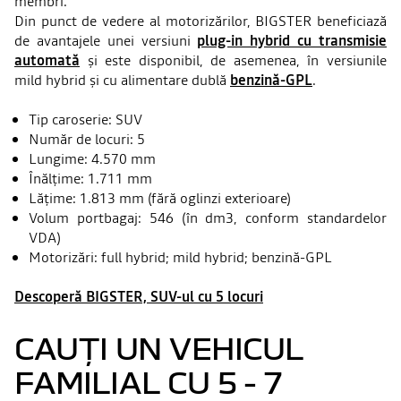
membri.
Din punct de vedere al motorizărilor, BIGSTER beneficiază
de avantajele unei versiuni
plug-in hybrid cu transmisie
automată
și este disponibil, de asemenea, în versiunile
mild hybrid și cu alimentare dublă
benzină-GPL
.
Tip caroserie: SUV
Număr de locuri: 5
Lungime: 4.570 mm
Înălțime: 1.711 mm
Lățime: 1.813 mm (fără oglinzi exterioare)
Volum portbagaj: 546 (în dm3, conform standardelor
VDA)
Motorizări: full hybrid; mild hybrid; benzină-GPL
Descoperă BIGSTER, SUV-ul cu 5 locuri
CAUȚI UN VEHICUL
FAMILIAL CU 5 - 7