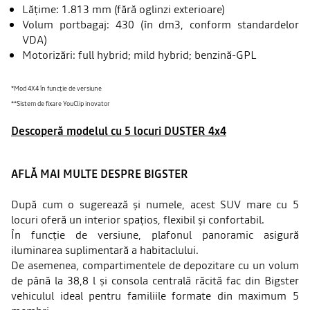
Lățime: 1.813 mm (fără oglinzi exterioare)
Volum portbagaj: 430 (în dm3, conform standardelor
VDA)
Motorizări: full hybrid; mild hybrid; benzină-GPL
*Mod 4X4 în funcție de versiune
**Sistem de fixare YouClip inovator
Descoperă modelul cu 5 locuri DUSTER 4x4
AFLĂ MAI MULTE DESPRE BIGSTER
După cum o sugerează și numele, acest SUV mare cu 5
locuri oferă un interior spațios, flexibil și confortabil.
În funcție de versiune, plafonul panoramic asigură
iluminarea suplimentară a habitaclului.
De asemenea, compartimentele de depozitare cu un volum
de până la 38,8 l și consola centrală răcită fac din Bigster
vehiculul ideal pentru familiile formate din maximum 5