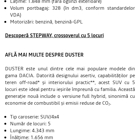
Lățime: 1.848 mm (fără oglinzi exterioare)
Volum portbagaj: 328 (în dm3, conform standardelor
VDA)
Motorizări: benzină, benzină-GPL
Descoperă STEPWAY, crossoverul cu 5 locuri
AFLĂ MAI MULTE DESPRE DUSTER
DUSTER este unul dintre cele mai populare modele din
gama DACIA. Datorită designului asertiv, capabilităților pe
teren off-road* și interiorului practic**, acest SUV cu 5
locuri este ideal pentru ieșirile împreună cu familia. Această
generație nouă include o versiune full hybrid, sinonimă cu
economie de combustibil și emisii reduse de CO
.
2
Tip caroserie: SUV/4x4
Număr de locuri: 5
Lungime: 4.343 mm
Înălțime: 1.656 mm