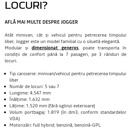
LOCURI?
AFLĂ MAI MULTE DESPRE JOGGER
Atât minivan, cât și vehicul pentru petrecerea timpului
liber, Jogger este un model familial cu o siluetă elegantă.
Modular și
dimensionat generos
, poate transporta în
condiții de confort până la 7 pasageri, pe 3 rânduri de
locuri.
Tip caroserie: minivan/vehicul pentru petrecerea timpului
liber
Număr de locuri: 5 sau 7
Lungime: 4.547 mm
Înălțime: 1.632 mm
Lățime: 1.520 mm (fără oglinzi exterioare)
Volum portbagaj: 1.819 (în dm3, conform standardelor
VDA)
Motorizări: full hybrid; benzină, benzină-GPL