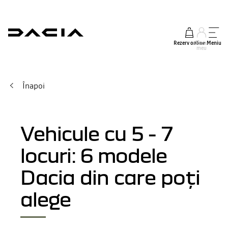
Rezerv online
Contul
Meniu
meu
Înapoi
Vehicule cu 5 - 7
locuri: 6 modele
Dacia din care poți
alege