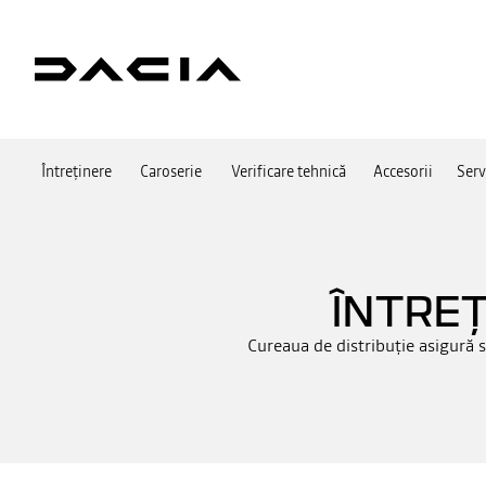
Întreținere
Caroserie
Verificare tehnică
Accesorii
Serv
ÎNTREȚ
Cureaua de distribuție asigură 