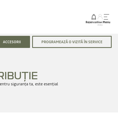
Rezerv online
Contul
Meniu
meu
ACCESORII
PROGRAMEAZĂ O VIZITĂ ÎN SERVICE
RIBUȚIE
ntru siguranța ta, este esențial