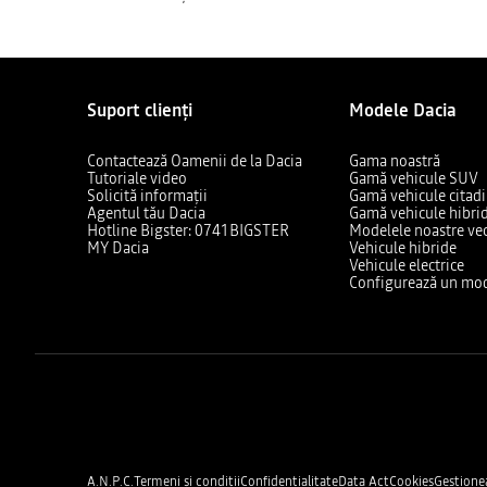
Suport clienți
Modele Dacia
Contactează Oamenii de la Dacia
Gama noastră
Tutoriale video
Gamă vehicule SUV
Solicită informații
Gamă vehicule citad
Agentul tău Dacia
Gamă vehicule hibri
Hotline Bigster: 0741BIGSTER
Modelele noastre ve
MY Dacia
Vehicule hibride
Vehicule electrice
Configurează un mod
A.N.P.C.
Termeni și condiții
Confidențialitate
Data Act
Cookies
Gestione