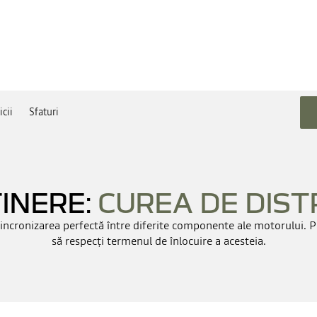
icii
Sfaturi
INERE:
CUREA DE DIST
sincronizarea perfectă între diferite componente ale motorului. Pe
să respecți termenul de înlocuire a acesteia.