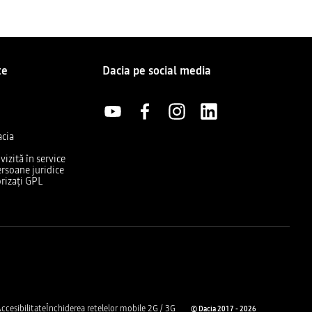
te
Dacia pe social media
acia
izită în service
rsoane juridice
rizați GPL
ccesibilitate
Închiderea rețelelor mobile 2G / 3G
© Dacia 2017 - 2026