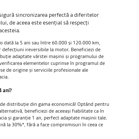
sigură sincronizarea perfectă a diferitelor
i, de aceea este esențial să respecți
acesteia.
o dată la 5 ani sau între 60.000 și 120.000 km,
 defecțiuni ireversibile la motor. Beneficiezi de
buție adaptate vârstei mașinii și programului de
 verificarea elementelor cuprinse în programul de
se de origine și serviciile profesionale ale
acia.
4 ani?
l de distribuție din gama economică! Optând pentru
ernativă, beneficiezi de aceeași fiabilitate ca în
cia și garanție 1 an, perfect adaptate mașinii tale.
nă la 30%*, fără a face compromisuri în ceea ce