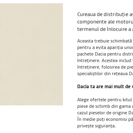
Cureaua de distribuție a
componente ale motorulu
termenul de înlocuire a 
Aceasta trebuie schimbată 
pentru a evita apariția unor
pachete Dacia pentru distri
întreținere. Acestea includ
întreținere, folosirea de pie
specialiștilor din rețeaua D
Dacia ta are mai mult de 
Alege ofertele pentru kitu
piese de schimb din gama alt
cazul pieselor de origine Da
În medie poți economisi pâ
privește siguranța.