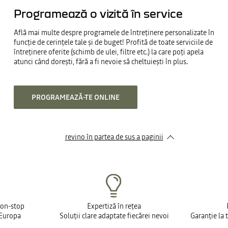
Programează o vizită în service
Află mai multe despre programele de întreținere personalizate în
funcție de cerințele tale și de buget! Profită de toate serviciile de
întreținere oferite (schimb de ulei, filtre etc.) la care poți apela
atunci când dorești, fără a fi nevoie să cheltuiești în plus.
PROGRAMEAZĂ-TE ONLINE
revino în partea de sus a paginii
non-stop
Expertiză în rețea
 Europa
Soluții clare adaptate fiecărei nevoi
Garanție la 