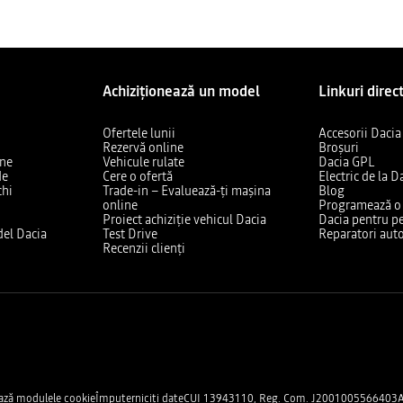
Achiziționează un model
Linkuri direc
Ofertele lunii
Accesorii Dacia
Rezervă online
Broșuri
ine
Vehicule rulate
Dacia GPL
de
Cere o ofertă
Electric de la D
chi
Trade-in – Evaluează-ți mașina
Blog
online
Programează o v
Proiect achiziție vehicul Dacia
Dacia pentru pe
el Dacia
Test Drive
Reparatori auto
Recenzii clienți
ază modulele cookie
Împuterniciți date
CUI 13943110, Reg. Com. J2001005566403
A