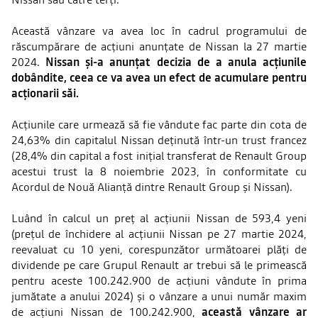
Această vânzare va avea loc în cadrul programului de
răscumpărare de acțiuni anunțate de Nissan la 27 martie
2024.
Nissan și-a anunțat decizia de a anula acțiunile
dobândite, ceea ce va avea un efect de acumulare pentru
acționarii săi.
Acțiunile care urmează să fie vândute fac parte din cota de
24,63% din capitalul Nissan deținută într-un trust francez
(28,4% din capital a fost inițial transferat de Renault Group
acestui trust la 8 noiembrie 2023, în conformitate cu
Acordul de Nouă Alianță dintre Renault Group și Nissan).
Luând în calcul un preț al acțiunii Nissan de 593,4 yeni
(prețul de închidere al acțiunii Nissan pe 27 martie 2024,
reevaluat cu 10 yeni, corespunzător următoarei plăți de
dividende pe care Grupul Renault ar trebui să le primească
pentru aceste 100.242.900 de acțiuni vândute în prima
jumătate a anului 2024) și o vânzare a unui număr maxim
de acțiuni Nissan de 100.242.900,
această vânzare ar