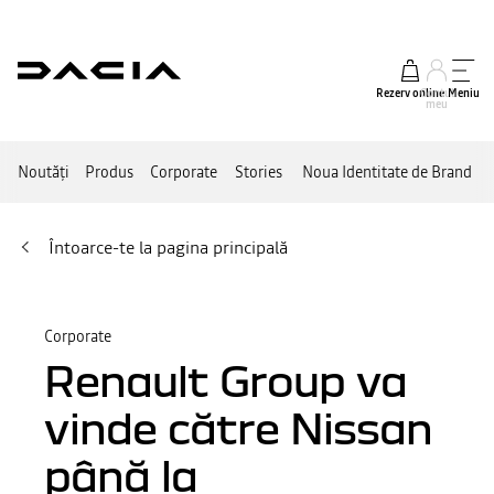
Rezerv online
Contul
Meniu
meu
Noutăți
Produs
Corporate
Stories
Noua Identitate de Brand
Întoarce-te la pagina principală
Corporate
Renault Group va
vinde către Nissan
până la